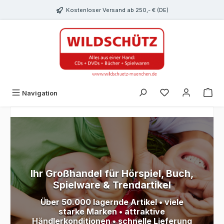
alt springen
Kostenloser Versand ab 250,- € (DE)
Du hast 0 Produk
Navigation
Ihr Großhandel für Hörspiel, Buch,
Spielware & Trendartikel
Über 50.000 lagernde Artikel • viele
starke Marken • attraktive
Händlerkonditionen • schnelle Lieferung