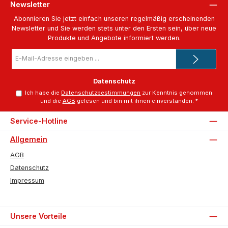
Newsletter
Abonnieren Sie jetzt einfach unseren regelmäßig erscheinenden
Newsletter und Sie werden stets unter den Ersten sein, über neue
Produkte und Angebote informiert werden.
E-
Mail-
Adresse
*
Datenschutz
Ich habe die
Datenschutzbestimmungen
zur Kenntnis genommen
und die
AGB
gelesen und bin mit ihnen einverstanden.
*
Service-Hotline
Allgemein
AGB
Datenschutz
Impressum
Unsere Vorteile