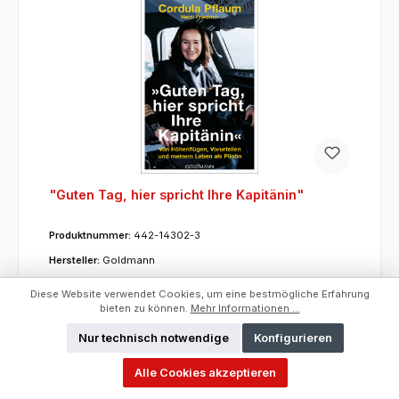
"Guten Tag, hier spricht Ihre Kapitänin"
Produktnummer:
442-14302-3
Hersteller:
Goldmann
Diese Website verwendet Cookies, um eine bestmögliche Erfahrung
Preise exkl. MwSt. zzgl. Versandkosten
bieten zu können.
Mehr Informationen ...
Nur technisch notwendige
Konfigurieren
Um dieses Produkt zu bestellen, melden Sie sich
bitte
hier
an.
Alle Cookies akzeptieren
ET:
20.03.2024