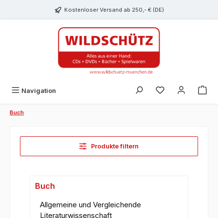
alt springen
Kostenloser Versand ab 250,- € (DE)
Du hast 0 Produk
Navigation
Buch
Produkte filtern
Buch
Allgemeine und Vergleichende
Literaturwissenschaft