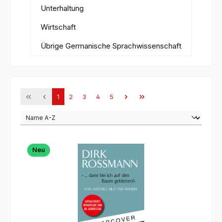
Unterhaltung
Wirtschaft
Übrige Germanische Sprachwissenschaft
Seite
Seite
Seite
Seite
Seite
1
2
3
4
5
Neu